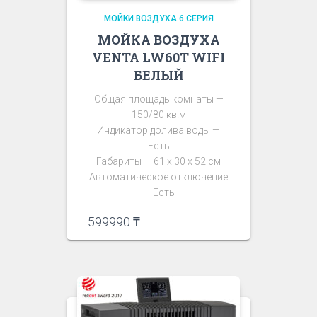
МОЙКИ ВОЗДУХА 6 СЕРИЯ
МОЙКА ВОЗДУХА
VENTA LW60T WIFI
БЕЛЫЙ
Общая площадь комнаты —
150/80 кв.м
Индикатор долива воды —
Есть
Габариты — 61 х 30 х 52 см
Автоматическое отключение
— Есть
599990
₸