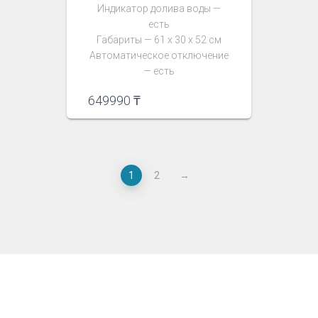
Индикатор долива воды —
есть
Габариты — 61 х 30 х 52 см
Автоматическое отключение
— есть
649990
₸
1
2
→