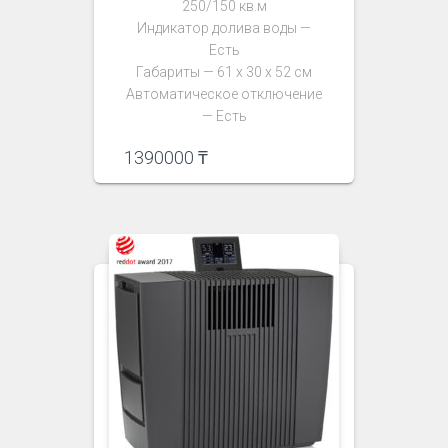
250/150 кв.м
Индикатор долива воды —
Есть
Габариты — 61 х 30 х 52 см
Автоматическое отключение
— Есть
1390000
₸