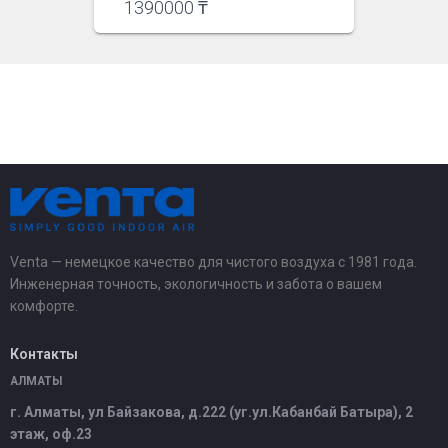
1390000
₸
Venta — немецкое качество для чистого воздуха с 1981 года.
Инженерная точность, экологичность и забота о вашем
комфорте.
Контакты
АЛМАТЫ
г. Алматы, ул Байзакова, д.222 (уг.ул.Кабанбай Батыра), 2
этаж, оф.23