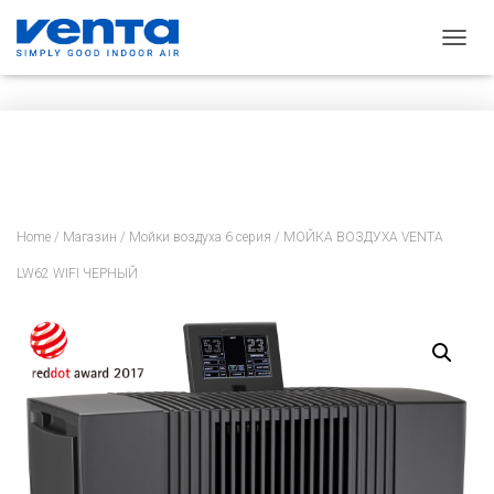
П
Е
Р
Е
К
Л
Ю
Ч
И
Home
/
Магазин
/
Мойки воздуха 6 серия
/ МОЙКА ВОЗДУХА VENTA
Т
Ь
LW62 WIFI ЧЕРНЫЙ
Н
А
В
И
Г
А
Ц
И
Ю