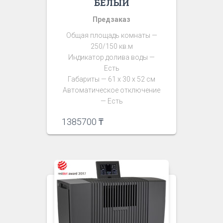
БЕЛЫЙ
Предзаказ
Общая площадь комнаты —
250/150 кв.м
Индикатор долива воды —
Есть
Габариты — 61 х 30 х 52 см
Автоматическое отключение
— Есть
1385700
₸