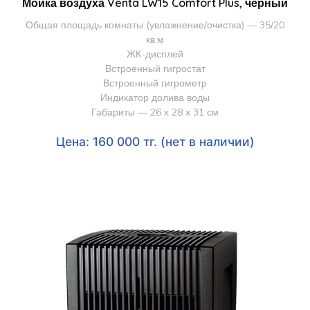
Мойка воздуха Venta LW15 Comfort Plus, черный
Общая площадь комнаты (увлажнение/очистка) — 35/20
кв.м
ЖК-дисплей
Встроенный гигростат
Встроенный гигрометр
Индикатор долива воды
Габариты — 26 х 28 х 31 см
Цена: 160 000 тг. (нет в наличии)