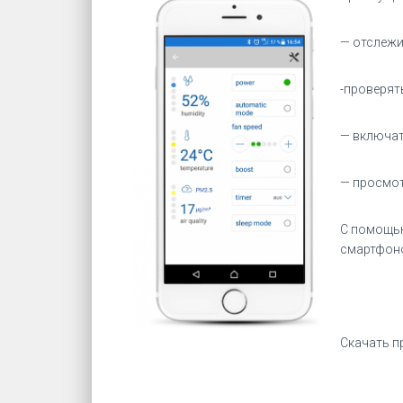
— отслежи
-проверят
— включат
— просмот
С помощью
смартфоно
Скачать п