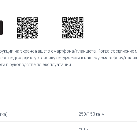
рукции на экране вашего смартфона/планшета. Когда соединение
перь подтвердите установку соединения к вашему смартфону/план
ети в руководстве по эксплуатации.
250/150 кв.м
тка)
Есть