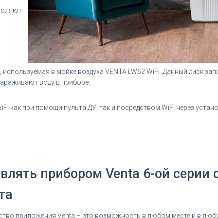
зволяют
, используемая в мойке воздуха VENTA LW62 WiFi. Данный диск за
араживают воду в приборе.
Fi как при помощи пульта ДУ, так и посредством WiFi через уста
влять прибором Venta 6-ой серии
та
тво приложения Venta
– это возможность в любом месте и в любое