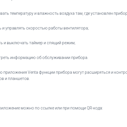
вать температуру и влажность воздуха там, где установлен прибор
ь и управлять скоростью работы вентилятора;
ь и выключать таймер и спящий режим;
реть информацию об обслуживании прибора.
 приложения Venta функции прибора могут расширяться и контро
в и планшетов.
риложение можно по ссылке или при помощи QR-кода: