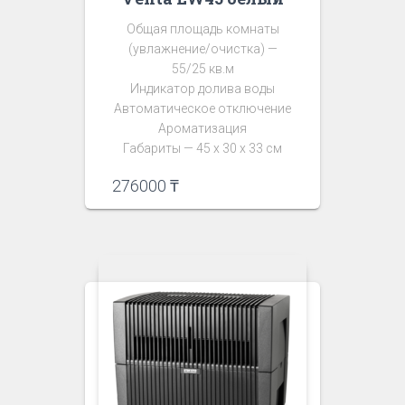
Общая площадь комнаты
(увлажнение/очистка) —
55/25 кв.м
Индикатор долива воды
Автоматическое отключение
Ароматизация
Габариты — 45 х 30 х 33 см
276000
₸