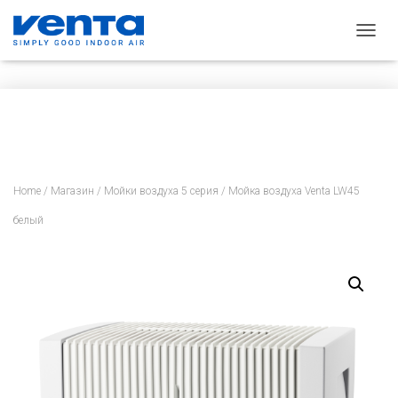
П
Е
Р
Е
К
Л
Ю
Ч
И
Home
/
Магазин
/
Мойки воздуха 5 серия
/ Мойка воздуха Venta LW45
Т
Ь
белый
Н
А
В
И
Г
А
Ц
И
Ю