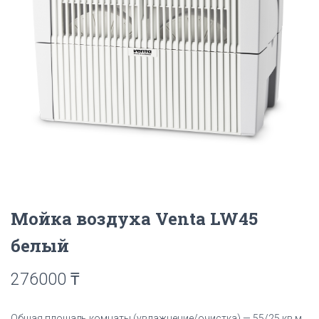
Мойка воздуха Venta LW45
белый
276000
₸
Общая площадь комнаты (увлажнение/очистка) — 55/25 кв.м