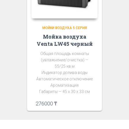
МОЙКИ ВОЗДУХА 5 СЕРИЯ
Мойка воздуха
Venta LW45 черный
Общая площадь комнаты
(увлажнение/очистка) —
55/25 кв.м
Индикатор долива воды
Автоматическое отключение
Ароматизация
Габариты — 45 х 30 х 33 см
276000
₸