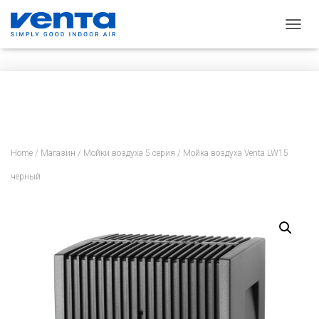
П
Е
Р
Е
К
Л
Ю
Ч
И
Home
/
Магазин
/
Мойки воздуха 5 серия
/ Мойка воздуха Venta LW15
Т
Ь
черный
Н
А
В
И
Г
А
Ц
И
Ю