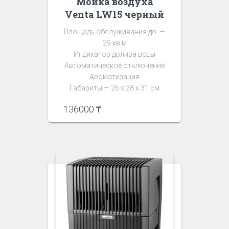
Мойка воздуха
Venta LW15 черный
Площадь обслуживания до —
29 кв.м
Индикатор долива воды
Автоматическое отключение
Ароматизация
Габариты — 26 х 28 х 31 см
136000
₸