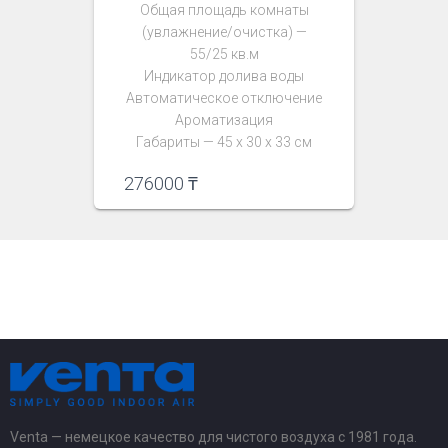
Общая площадь комнаты
(увлажнение/очистка) —
55/25 кв.м
Индикатор долива воды
Автоматическое отключение
Ароматизация
Габариты — 45 х 30 х 33 см
276000
₸
Venta — немецкое качество для чистого воздуха с 1981 года.