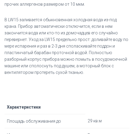
прочих аллергенов размером от 10 мкм.
В LW15 заливается обыкновенная холодная вода из-под
крана. Прибор автоматически отключится, если в нем
закончится вода или кто-то из домочадцев его случайно
перевернет. Уход за LW15 предельно прост: доливайте воду по
мере испарения и раз в 2-3 дня споласкивайте поддон и
пластинчатый барабан проточной водой. Полностью
разборный корпус прибора можно помыть в посудомоечной
машине или сполоснуть под душем, а моторный блок с
вентилятором протереть сухой тканью.
Характеристики
29 кв.м
Площадь обслуживания до