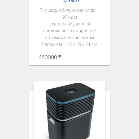
Под заказ
Площадь обслуживания до —
90 кв.м
сенсорный дисплей
приложение в смартфоне
автоматический режим
Габариты — 42 х 29 х 54 см
460000
₸