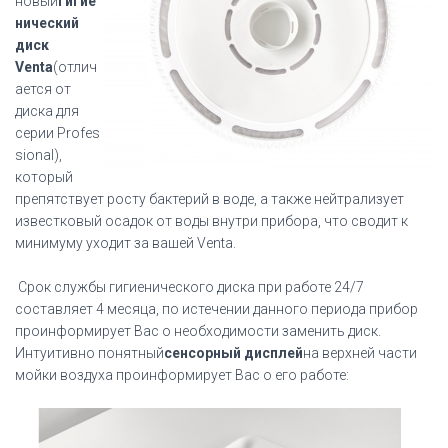
новый
гигие
нический
диск
Venta
(отлич
ается от
диска для
серии Profes
sional),
который
препятствует росту бактерий в воде, а также нейтрализует
известковый осадок от воды внутри прибора, что сводит к
минимуму уходит за вашей Venta.
Срок службы гигиенического диска при работе 24/7
составляет 4 месяца, по истечении данного периода прибор
проинформирует Вас о необходимости заменить диск.
Интуитивно понятный
сенсорный дисплей
на верхней части
мойки воздуха проинформирует Вас о его работе: