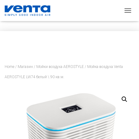
П
Е
Р
Е
К
Л
Ю
Ч
И
Home
/
Магазин
/
Мойки воздуха AEROSTYLE
/ Мойка воздуха Venta
Т
Ь
AEROSTYLE LW74 белый \ 90 кв.м.
Н
А
В
И
Г
А
Ц
И
Ю