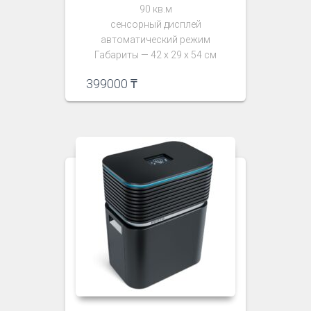
90 кв.м
сенсорный дисплей
автоматический режим
Габариты — 42 х 29 х 54 см
399000
₸