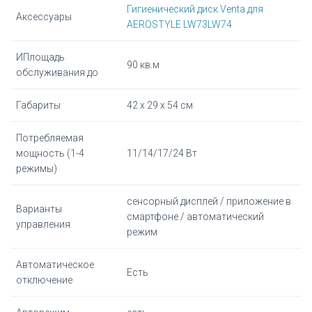
Гигиенический диск Venta для
Аксессуары
AEROSTYLE LW73LW74
ИПлощадь
90 кв.м
обслуживания до
Габариты
42 х 29 х 54 см
Потребляемая
мощность (1-4
11/14/17/24 Вт
режимы)
сенсорный дисплей / приложение в
Варианты
смартфоне / автоматический
управления
режим
Автоматическое
Есть
отключение