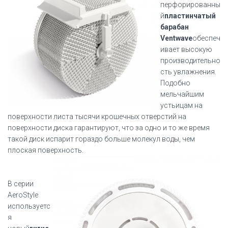
перфорированны
й
пластинчатый
барабан
Ventwave
обеспеч
ивает высокую
производительно
сть увлажнения.
Подобно
мельчайшим
устьицам на
поверхности листа тысячи крошечных отверстий на
поверхности диска гарантируют, что за одно и то же время
такой диск испарит гораздо больше молекул воды, чем
плоская поверхность.
В серии
AeroStyle
используетс
я