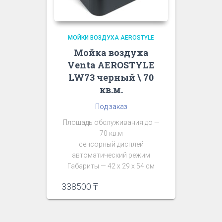
МОЙКИ ВОЗДУХА AEROSTYLE
Мойка воздуха
Venta AEROSTYLE
LW73 черный \ 70
кв.м.
Под заказ
Площадь обслуживания до —
70 кв.м
сенсорный дисплей
автоматический режим
Габариты — 42 х 29 х 54 см
338500
₸