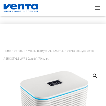
П
Е
Р
Е
К
Л
Ю
Ч
И
Home
/
Магазин
/
Мойки воздуха AEROSTYLE
/ Мойка воздуха Venta
Т
Ь
AEROSTYLE LW73 белый \ 70 кв.м.
Н
А
В
И
Г
А
Ц
И
Ю