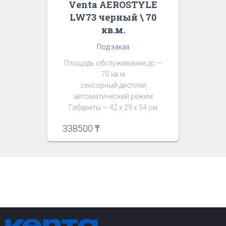
Venta AEROSTYLE
LW73 черный \ 70
кв.м.
Под заказ
Площадь обслуживания до —
70 кв.м
сенсорный дисплей
автоматический режим
Габариты — 42 х 29 х 54 см
338500
₸