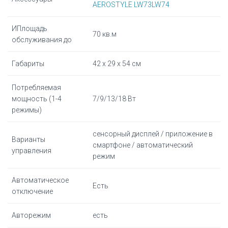
AEROSTYLE LW73LW74
ИПлощадь
70 кв.м
обслуживания до
Габариты
42 х 29 х 54 см
Потребляемая
мощность (1-4
7/9/13/18 Вт
режимы)
сенсорный дисплей / приложение в
Варианты
смартфоне / автоматический
управления
режим
Автоматическое
Есть
отключение
Авторежим
есть