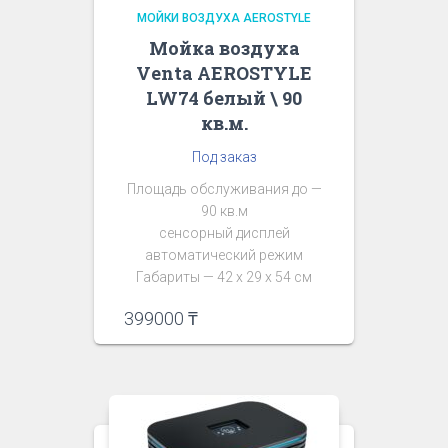
МОЙКИ ВОЗДУХА AEROSTYLE
Мойка воздуха
Venta AEROSTYLE
LW74 белый \ 90
кв.м.
Под заказ
Площадь обслуживания до —
90 кв.м
сенсорный дисплей
автоматический режим
Габариты — 42 х 29 х 54 см
399000
₸