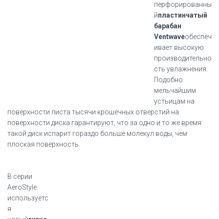
перфорированны
й
пластинчатый
барабан
Ventwave
обеспеч
ивает высокую
производительно
сть увлажнения.
Подобно
мельчайшим
устьицам на
поверхности листа тысячи крошечных отверстий на
поверхности диска гарантируют, что за одно и то же время
такой диск испарит гораздо больше молекул воды, чем
плоская поверхность.
В серии
AeroStyle
используетс
я