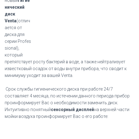
новый
гигие
нический
диск
Venta
(отлич
ается от
диска для
серии Profes
sional),
который
препятствует росту бактерий в воде, а также нейтрализует
известковый осадок от воды внутри прибора, что сводит к
минимуму уходит за вашей Venta.
Срок службы гигиенического диска при работе 24/7
составляет 4 месяца, по истечении данного периода прибор
проинформирует Вас о необходимости заменить диск.
Интуитивно понятный
сенсорный дисплей
на верхней части
мойки воздуха проинформирует Вас о его работе: