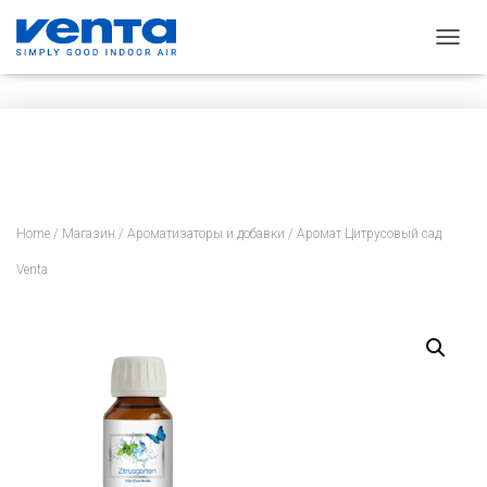
П
Е
Р
Е
К
Л
Ю
Ч
И
Home
/
Магазин
/
Ароматизаторы и добавки
/ Аромат Цитрусовый сад
Т
Ь
Venta
Н
А
В
И
Г
А
Ц
И
Ю