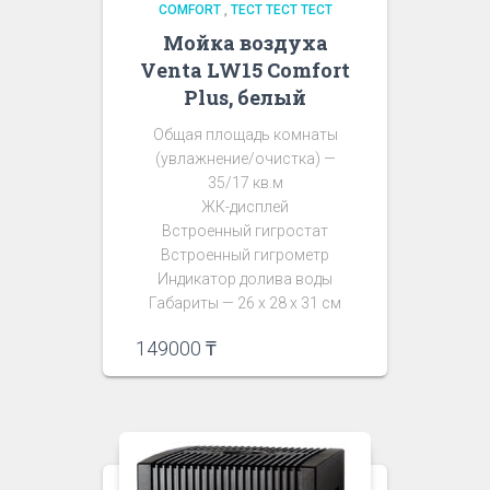
COMFORT
,
ТЕСТ ТЕСТ ТЕСТ
Мойка воздуха
Venta LW15 Comfort
Plus, белый
Общая площадь комнаты
(увлажнение/очистка) —
35/17 кв.м
ЖК-дисплей
Встроенный гигростат
Встроенный гигрометр
Индикатор долива воды
Габариты — 26 х 28 х 31 см
149000
₸