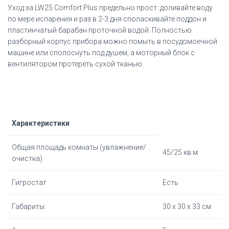
Уход за LW25
Comfort Plus
предельно прост: доливайте воду
по мере испарения и раз в 2-3 дня споласкивайте поддон и
пластинчатый барабан проточной водой. Полностью
разборный корпус прибора можно помыть в посудомоечной
машине или сполоснуть под душем, а моторный блок с
вентилятором протереть сухой тканью.
Характеристики
Общая площадь комнаты (увлажнение/
45/25 кв.м
очистка)
Гигростат
Есть
Габариты
30 х 30 х 33 см