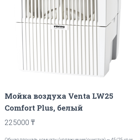
Мойка воздуха Venta LW25
Comfort Plus, белый
225000
₸
Общая площадь комнаты (увлажнение/очистка) — 45/25 кв.м