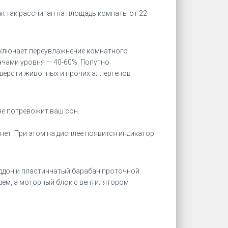
ак так рассчитан на площадь комнаты от 22
сключает переувлажнение комнатного
ачами уровня — 40-60%. Попутно
шерсти животных и прочих аллергенов
не потревожит ваш сон.
нет. При этом на дисплее появится индикатор
поддон и пластинчатый барабан проточной
ем, а моторный блок с вентилятором