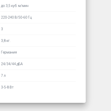
до 3,5 куб. м/мин
220-240 В/50-60 Гц
3
3,8 кг.
Германия
24/34/44 дБА
7 л
3-5-8 Вт