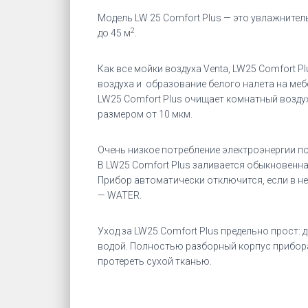
Модель LW 25 Comfort Plus — это увлажнител
2
до 45 м
.
Как все мойки воздуха Venta, LW25
Comfort Pl
воздуха и образование белого налета на меб
LW25
Comfort Plus
очищает комнатный воздух
размером от 10 мкм.
Очень низкое потребление электроэнергии по
В LW25
Comfort Plus заливается обыкновенна
Прибор автоматически отключится, если в не
— WATER.
Уход за LW25
Comfort Plus
предельно прост: д
водой. Полностью разборный корпус прибор
протереть сухой тканью.