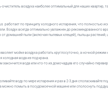
ь-очиститель воздуха наиболее оптимальный для наших квартир, т
us
работает по принципу холодного испарения, что полностью и
ели. Воздух всегда оптимально увлажнен до рекомендованного вр
 от домашней пыли (включая пылевых клещей), пыльцы растений, 
зволяет мойке воздуха работать круглосуточно, а ночной режим 
я холодная вода из-под крана.
м закончится вода или кто-то из домочадцев его случайно перевер
оливайте воду по мере испарения и раз в 2-3 дня споласкивайте 
а можно помыть в посудомоечной машине или сполоснуть под душ