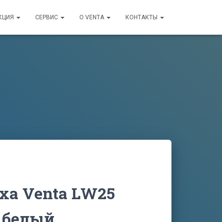
КЦИЯ
СЕРВИС
О VENTA
КОНТАКТЫ
ха Venta LW25
, белый