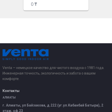
0
₸
Venta — немецкое качество для чистого воздуха с 1981 года.
Инженерная точность, экологичность и забота о вашем
комфорте.
Контакты
АЛМАТЫ
г. Алматы, ул Байзакова, д.222 (уг.ул.Кабанбай Батыра), 2
этаж, оф.23